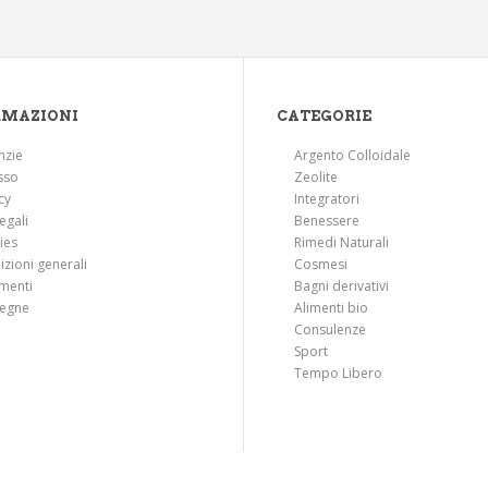
RMAZIONI
CATEGORIE
nzie
Argento Colloidale
sso
Zeolite
cy
Integratori
legali
Benessere
ies
Rimedi Naturali
zioni generali
Cosmesi
menti
Bagni derivativi
egne
Alimenti bio
Consulenze
Sport
Tempo Libero