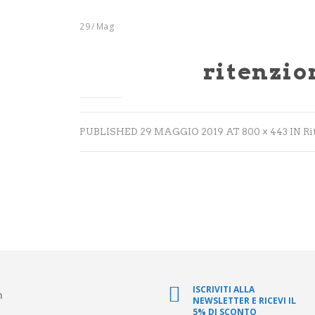
29
/
Mag
ritenzio
PUBLISHED
29 MAGGIO 2019
AT
800 × 443
IN
Ri
ISCRIVITI ALLA
m
NEWSLETTER E RICEVI IL
5% DI SCONTO