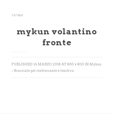
Integratori
Benessere
16
/
Mar
Rimedi Naturali
mykun volantino
Cosmesi
fronte
Bagni derivativi
Dispositivi medici
PUBLISHED
16 MARZO 2018
AT
800 × 800
IN
Mykun
Alimenti bio
– Bracciale gel rinfrescante e lenitivo
.
Consulenze
Sport
Tempo Libero
SINTOMI