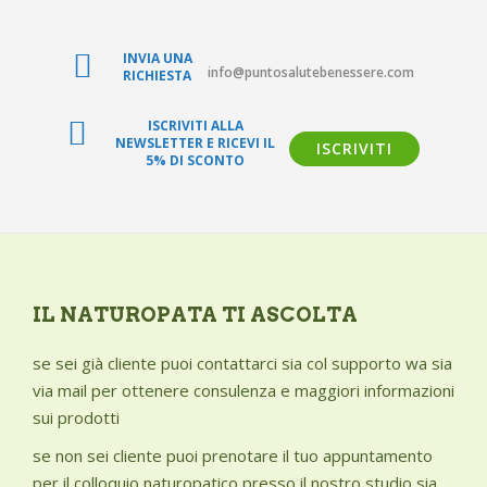
CHI SIAMO
BLOG SALUTE
INVIA UNA
info@puntosalutebenessere.com
RICHIESTA
CONTATTI
ISCRIVITI ALLA
AREA RISERVATA
NEWSLETTER E RICEVI IL
ISCRIVITI
5% DI SCONTO
IL NATUROPATA TI ASCOLTA
se sei già cliente puoi contattarci sia col supporto wa sia
via mail per ottenere consulenza e maggiori informazioni
sui prodotti
se non sei cliente puoi prenotare il tuo appuntamento
per il colloquio naturopatico presso il nostro studio sia