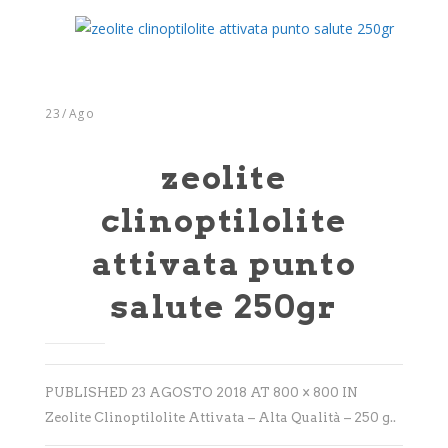
Integratori
Benessere
Rimedi Naturali
23
/
Ago
Cosmesi
zeolite
Bagni derivativi
clinoptilolite
Dispositivi medici
attivata punto
Alimenti bio
salute 250gr
Consulenze
Sport
Tempo Libero
PUBLISHED
23 AGOSTO 2018
AT
800 × 800
IN
Zeolite Clinoptilolite Attivata – Alta Qualità – 250 g.
.
SINTOMI