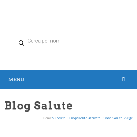
Products
search
MENU
HOME
Blog Salute
PRODOTTI
Home
/
/
Zeolite Clinoptilolite Attivata Punto Salute 250gr
Argento Colloidale
Zeolite