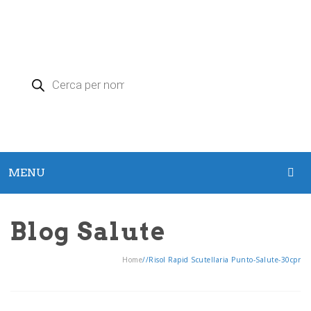
Products
search
MENU
HOME
Blog Salute
PRODOTTI
Home
/
/
Risol Rapid Scutellaria Punto-Salute-30cpr
Argento Colloidale
Zeolite