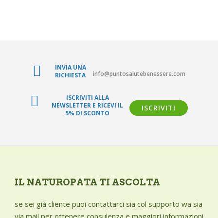
CHI SIAMO
BLOG SALUTE
CONTATTI
AREA RISERVATA
INVIA UNA
info@puntosalutebenessere.com
RICHIESTA
ISCRIVITI ALLA
NEWSLETTER E RICEVI IL
ISCRIVITI
5% DI SCONTO
IL NATUROPATA TI ASCOLTA
se sei già cliente puoi contattarci sia col supporto wa sia
via mail per ottenere consulenza e maggiori informazioni