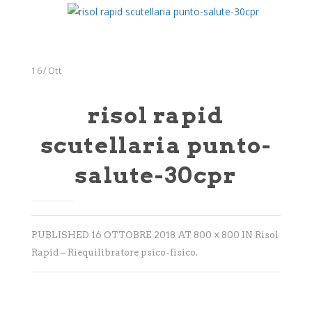
Integratori
Benessere
Rimedi Naturali
16
/
Ott
Cosmesi
risol rapid
Bagni derivativi
scutellaria punto-
Dispositivi medici
salute-30cpr
Alimenti bio
Consulenze
Sport
PUBLISHED
16 OTTOBRE 2018
AT
800 × 800
IN
Risol
Rapid – Riequilibratore psico-fisico
.
Tempo Libero
SINTOMI