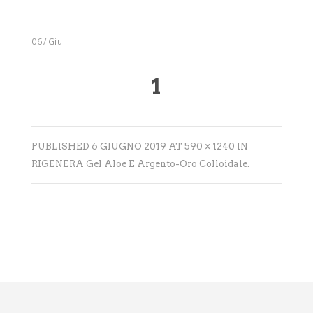
Integratori
Benessere
06
/
Giu
Rimedi Naturali
1
Cosmesi
Bagni derivativi
PUBLISHED
6 GIUGNO 2019
AT
590 × 1240
IN
Dispositivi medici
RIGENERA Gel Aloe E Argento-Oro Colloidale
.
Alimenti bio
Consulenze
Sport
Tempo Libero
SINTOMI