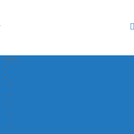
Menu
Home
Prodotti
Argento Colloidale
Zeolite
Integratori
Benessere
Rimedi Naturali