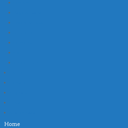
Cosmesi
Bagni derivativi
Dispositivi medici
Alimenti bio
Consulenze
Sport
Tempo Libero
Sintomi
Chi siamo
Blog Salute
Contatti
Area Riservata
Home