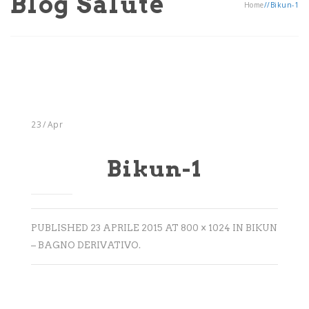
Blog Salute
Home
/
/
Bikun-1
23
/
Apr
Bikun-1
PUBLISHED
23 APRILE 2015
AT
800 × 1024
IN
BIKUN
– BAGNO DERIVATIVO
.