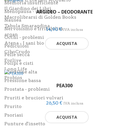
Memoria insufficiente
Il Giardino dei Libri
Menopausa - disturbi
ARGIDEO – DEODORANTE
Macrolibrarsi di Golden Books
Nausea
Tabula Smaragdina
Nervosismo e irritabilità
14,90
€
IVA inclusa
argan
Occhi - problemi
Atena - I sani bio
ACQUISTA
Pediculosi
CiboCrudo
Pelle secca
Forlive
Polipi e cisti
Long Life
Pressione alta
Probios
Pressione bassa
PEA300
Prostata - problemi
Pruriti e bruciori vulvari
26,50
€
IVA inclusa
Prurito
Psoriasi
ACQUISTA
Punture d'insetto