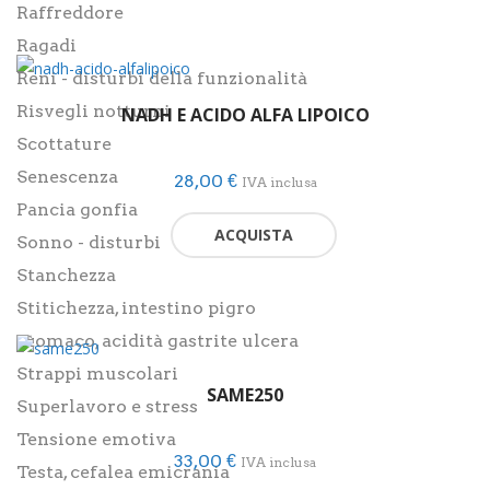
Raffreddore
Ragadi
Reni - disturbi della funzionalità
Risvegli notturni
NADH E ACIDO ALFA LIPOICO
Scottature
Senescenza
28,00
€
IVA inclusa
Pancia gonfia
ACQUISTA
Sonno - disturbi
Stanchezza
Stitichezza, intestino pigro
Stomaco, acidità gastrite ulcera
Strappi muscolari
SAME250
Superlavoro e stress
Tensione emotiva
33,00
€
IVA inclusa
Testa, cefalea emicrania