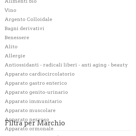
Alimenti bio
Integratori
Vino
Benessere
Argento Colloidale
Bagni derivativi
Rimedi Naturali
Benessere
Cosmesi
Alito
Bagni derivativi
Allergie
Antiossidanti - radicali liberi - anti aging - beauty
Dispositivi medici
Apparato cardiocircolatorio
Alimenti bio
Apparato gastro enterico
Consulenze
Apparato genito-urinario
Apparato immunitario
Sport
Apparato muscolare
Tempo Libero
Apparato nervoso
Filtra per Marchio
SINTOMI
Apparato ormonale