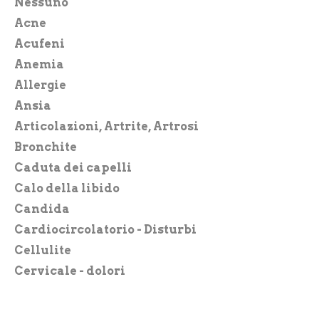
Cryseida
Nessuno
Derbe
Acne
Dr.Hauschka – Wala Italia
Acufeni
Ecomil
Anemia
Edizioni L’Età dell’Acquario
Allergie
EOS
Ansia
Forlive
Articolazioni, Artrite, Artrosi
Hydroton
Bronchite
Il Fior di Loto
Caduta dei capelli
Il Giardino dei Libri
Calo della libido
Isomar
Candida
Jojoba Italia
Cardiocircolatorio - Disturbi
Labor Villa Stoddard
Cellulite
Laboratorio Chimicor
Cervicale - dolori
Long Life
Cicatrizzazione - coadiuvante
M.Oil – Magnetic Oil
Circolazione - problemi