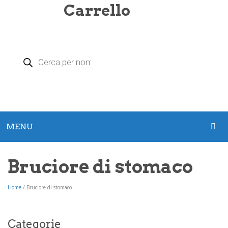
Carrello
Products
search
MENU
HOME
Bruciore di stomaco
PRODOTTI
Home
/
Bruciore di stomaco
Argento Colloidale
Zeolite
Categorie