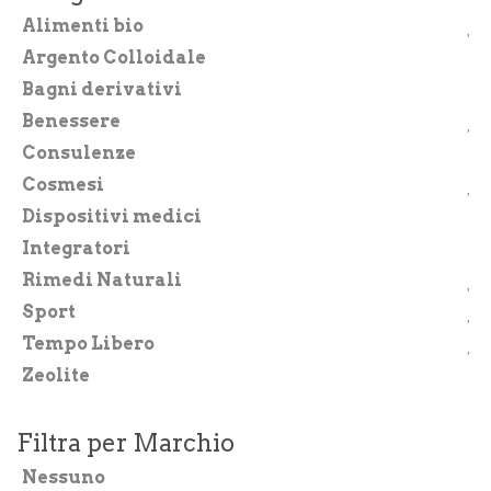
Integratori
Alimenti bio
Argento Colloidale
Benessere
Bagni derivativi
Rimedi Naturali
Benessere
Cosmesi
Consulenze
Cosmesi
Bagni derivativi
Dispositivi medici
Dispositivi medici
Integratori
Rimedi Naturali
Alimenti bio
Sport
Consulenze
Tempo Libero
Sport
Zeolite
Tempo Libero
Filtra per Marchio
SINTOMI
Nessuno