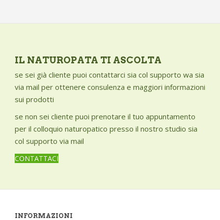
Vegetal Progress
Occhi - problemi
Victor Philippe
Pediculosi
Vital Factor
Pelle secca
Von Der Weid
Polipi e cisti
IL NATUROPATA TI ASCOLTA
Weleda
Pressione alta
se sei già cliente puoi contattarci sia col supporto wa sia
Pressione bassa
via mail per ottenere consulenza e maggiori informazioni
Prostata - problemi
sui prodotti
Pruriti e bruciori vulvari
se non sei cliente puoi prenotare il tuo appuntamento
Prurito
per il colloquio naturopatico presso il nostro studio sia
Psoriasi
col supporto via mail
Punture d'insetto
CONTATTACI
Raffreddore
Ragadi
Reni - disturbi della funzionalità
Risvegli notturni
INFORMAZIONI