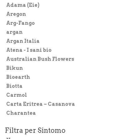
CHI SIAMO
Adama (Eie)
Aregon
BLOG SALUTE
Arg-Fango
CONTATTI
argan
AREA RISERVATA
Argan Italia
Atena - I sani bio
Australian Bush Flowers
Bikun
Bioearth
Biotta
Carmol
Carta Eritrea – Casanova
Charantea
Chicza
Filtra per Sintomo
CiboCrudo