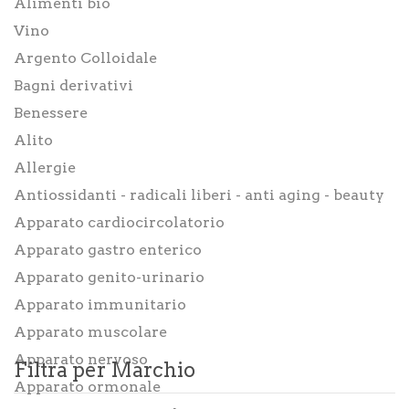
Alimenti bio
Integratori
Vino
Benessere
Argento Colloidale
Bagni derivativi
Rimedi Naturali
Benessere
Cosmesi
Alito
Bagni derivativi
Allergie
Antiossidanti - radicali liberi - anti aging - beauty
Dispositivi medici
Apparato cardiocircolatorio
Alimenti bio
Apparato gastro enterico
Consulenze
Apparato genito-urinario
Apparato immunitario
Sport
Apparato muscolare
Tempo Libero
Apparato nervoso
Filtra per Marchio
SINTOMI
Apparato ormonale