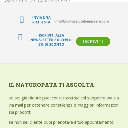
Memoria insufficiente
Il Giardino dei Libri
Menopausa - disturbi
Macrolibrarsi di Golden Books
INVIA UNA
Nausea
info@puntosalutebenessere.com
RICHIESTA
Tabula Smaragdina
Nervosismo e irritabilità
argan
ISCRIVITI ALLA
Occhi - problemi
NEWSLETTER E RICEVI IL
ISCRIVITI
Atena - I sani bio
5% DI SCONTO
Pediculosi
CiboCrudo
Pelle secca
Forlive
Polipi e cisti
Long Life
Pressione alta
Probios
Pressione bassa
IL NATUROPATA TI ASCOLTA
Prostata - problemi
Pruriti e bruciori vulvari
se sei già cliente puoi contattarci sia col supporto wa sia
via mail per ottenere consulenza e maggiori informazioni
Prurito
sui prodotti
Psoriasi
se non sei cliente puoi prenotare il tuo appuntamento
Punture d'insetto