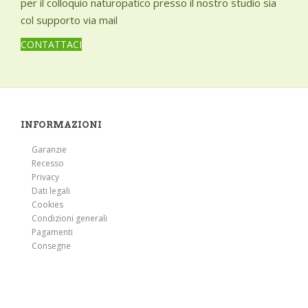
per il colloquio naturopatico presso il nostro studio sia
Raffreddore
col supporto via mail
Ragadi
CONTATTACI
Reni - disturbi della funzionalità
Risvegli notturni
Scottature
Senescenza
INFORMAZIONI
Pancia gonfia
Garanzie
Sonno - disturbi
Recesso
Stanchezza
Privacy
Dati legali
Stitichezza, intestino pigro
Cookies
Stomaco, acidità gastrite ulcera
Condizioni generali
Pagamenti
Strappi muscolari
Consegne
Superlavoro e stress
Tensione emotiva
Testa, cefalea emicrania