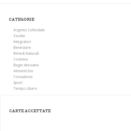
Tiroide - disfunzioni
Tonsillite
CATEGORIE
Tosse
Trigliceridi alti
Argento Colloidale
Zeolite
Udito, sordità
Integratori
Benessere
Rimedi Naturali
Cosmesi
Bagni derivativi
Alimenti bio
Consulenze
Sport
Tempo Libero
CARTE ACCETTATE