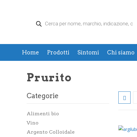
Products
search
Home
Prodotti
Sintomi
Chi siamo
Prurito
Categorie
Alimenti bio
Vino
Argento Colloidale