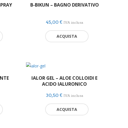
SPRAY
B-BIKUN – BAGNO DERIVATIVO
più
recente
45,00
€
IVA inclusa
ACQUISTA
ANTE
IALOR GEL – ALOE COLLOIDI E
ACIDO IALURONICO
30,50
€
IVA inclusa
ACQUISTA