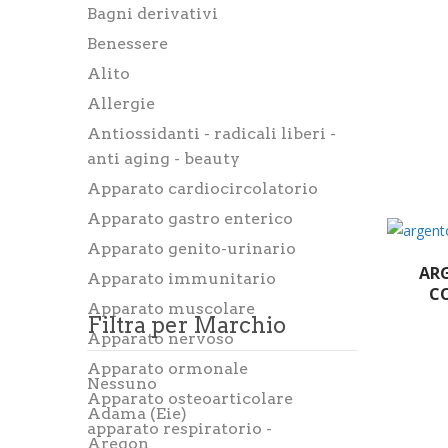
Bagni derivativi
Benessere
Alito
Allergie
Antiossidanti - radicali liberi -
anti aging - beauty
Apparato cardiocircolatorio
Apparato gastro enterico
Apparato genito-urinario
AR
Apparato immunitario
CO
Apparato muscolare
Filtra per Marchio
Apparato nervoso
Apparato ormonale
Nessuno
Apparato osteoarticolare
Adama (Eie)
apparato respiratorio -
Aregon