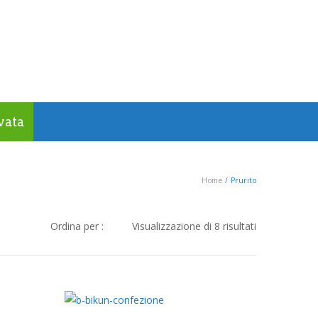
vata
Home
/
Prurito
Ordina
Ordina per :
Visualizzazione di 8 risultati
in
base
al