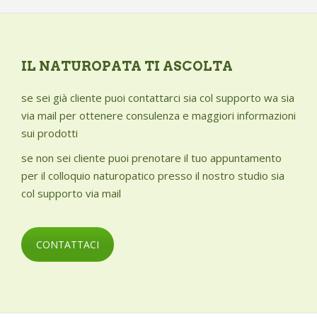
Intossicazioni
Weleda
Mal di denti
Edizioni L’Età dell’Acquario
Memoria insufficiente
Il Giardino dei Libri
Menopausa - disturbi
IL NATUROPATA TI ASCOLTA
Macrolibrarsi di Golden Books
Nausea
se sei già cliente puoi contattarci sia col supporto wa sia
Tabula Smaragdina
Nervosismo e irritabilità
via mail per ottenere consulenza e maggiori informazioni
argan
Occhi - problemi
sui prodotti
Atena - I sani bio
Pediculosi
se non sei cliente puoi prenotare il tuo appuntamento
CiboCrudo
Pelle secca
per il colloquio naturopatico presso il nostro studio sia
Forlive
Polipi e cisti
col supporto via mail
Long Life
Pressione alta
Probios
Pressione bassa
CONTATTACI
Prostata - problemi
Pruriti e bruciori vulvari
Prurito