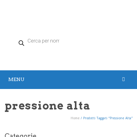
Products
search
MENU
HOME
pressione alta
PRODOTTI
Home
/
Prodotti Taggati “pressione Alta”
Argento Colloidale
Zeolite
Categorie