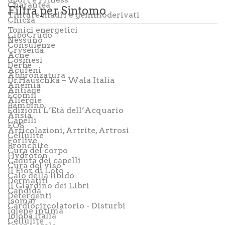
Charantea
Filtra per Sintomo
Tinture madri e gemmoderivati
Chicza
Tonici energetici
CiboCrudo
Nessuno
Consulenze
Cryseida
Acne
Cosmesi
Derbe
Acufeni
Abbronzatura
Dr.Hauschka – Wala Italia
Anemia
Antiage
Ecomil
Allergie
Bambino
Edizioni L’Età dell’Acquario
Ansia
Capelli
EOS
Articolazioni, Artrite, Artrosi
Cellulite
Forlive
Bronchite
Cura del corpo
Hydroton
Caduta dei capelli
Cura del viso
Il Fior di Loto
Calo della libido
Dermatiti
Il Giardino dei Libri
Candida
Detergenti
Isomar
Cardiocircolatorio - Disturbi
Igiene intima
Jojoba Italia
Cellulite