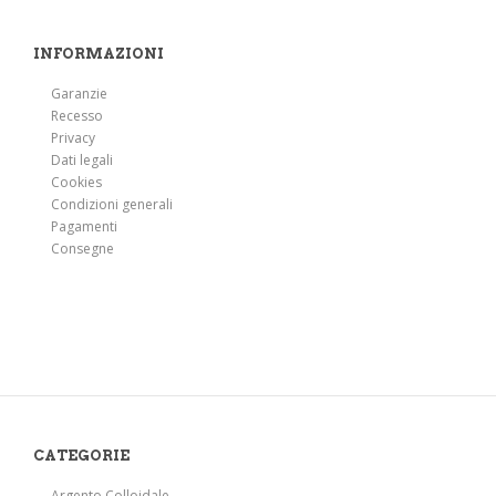
Psoriasi
Punture d'insetto
INFORMAZIONI
Raffreddore
Garanzie
Ragadi
Recesso
Reni - disturbi della funzionalità
Privacy
Dati legali
Risvegli notturni
Cookies
Scottature
Condizioni generali
Pagamenti
Senescenza
Consegne
Pancia gonfia
Sonno - disturbi
Stanchezza
Stitichezza, intestino pigro
Stomaco, acidità gastrite ulcera
Strappi muscolari
CATEGORIE
Superlavoro e stress
Argento Colloidale