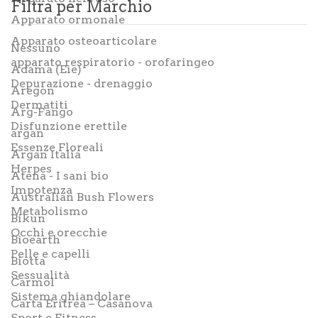
Filtra per Marchio
CHI SIAMO
Apparato ormonale
Apparato osteoarticolare
BLOG SALUTE
Nessuno
apparato respiratorio - orofaringeo
Adama (Eie)
CONTATTI
Depurazione - drenaggio
Aregon
AREA RISERVATA
Dermatiti
Arg-Fango
Disfunzione erettile
argan
Essenze Floreali
Argan Italia
Herpes
Atena - I sani bio
Impotenza
Australian Bush Flowers
Metabolismo
Bikun
Occhi e orecchie
Bioearth
Pelle e capelli
Biotta
Sessualità
Carmol
Sistema ghiandolare
Carta Eritrea – Casanova
Sport e Fitness