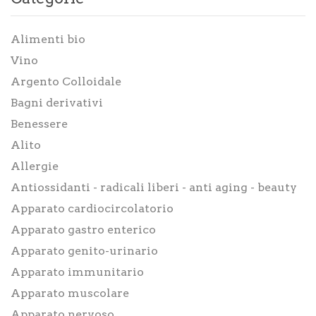
Integratori
Alimenti bio
Benessere
Vino
Rimedi Naturali
Argento Colloidale
Bagni derivativi
Cosmesi
Benessere
Bagni derivativi
Alito
Dispositivi medici
Allergie
Antiossidanti - radicali liberi - anti aging - beauty
Alimenti bio
Apparato cardiocircolatorio
Consulenze
Apparato gastro enterico
Sport
Apparato genito-urinario
Apparato immunitario
Tempo Libero
Apparato muscolare
SINTOMI
Apparato nervoso