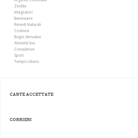
Tensione emotiva
Zeolite
Testa, cefalea emicrania
Integratori
Benessere
Tiroide - disfunzioni
Rimedi Naturali
Tonsillite
Cosmesi
Bagni derivativi
Tosse
Alimenti bio
Trigliceridi alti
Consulenze
Sport
Udito, sordità
Tempo Libero
CARTE ACCETTATE
CORRIERI