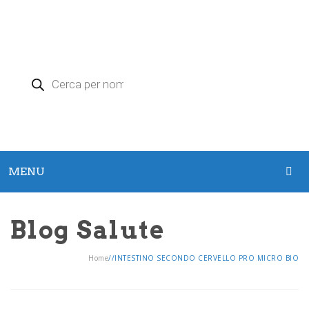
Products
search
MENU
HOME
Blog Salute
PRODOTTI
Home
/
/
INTESTINO SECONDO CERVELLO PRO MICRO BIO
Argento Colloidale
Zeolite