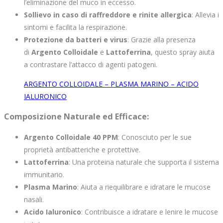
l’eliminazione del muco in eccesso.
Sollievo in caso di raffreddore e rinite allergica
: Allevia i
sintomi e facilita la respirazione.
Protezione da batteri e virus
: Grazie alla presenza
di
Argento Colloidale
e
Lattoferrina
, questo spray aiuta
a contrastare l’attacco di agenti patogeni.
ARGENTO COLLOIDALE – PLASMA MARINO – ACIDO
IALURONICO
Composizione Naturale ed Efficace
:
Argento Colloidale 40 PPM
: Conosciuto per le sue
proprietà antibatteriche e protettive.
Lattoferrina
: Una proteina naturale che supporta il sistema
immunitario.
Plasma Marino
: Aiuta a riequilibrare e idratare le mucose
nasali.
Acido Ialuronico
: Contribuisce a idratare e lenire le mucose