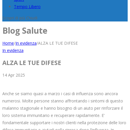
Tempo Libero
Scopri di più
Chiudi
Blog Salute
Home
/
In evidenza
/
ALZA LE TUE DIFESE
In evidenza
ALZA LE TUE DIFESE
14
Apr
2025
Anche se siamo quasi a marzo i casi di influenza sono ancora
numerosi. Molte persone stanno affrontando i sintomi di questo
malanno stagionale e hanno bisogno di un aiuto per rinforzare il
loro sistema immunitario e recuperare rapidamente. E’
fondamentale supportare i nostri clienti nella protezione delle loro
difese immunitarie e aiutarli nella ripresa dopo l’influenza. In