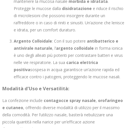
mantenere la mucosa nasale
morbida e idratata
.
Protegge le mucose dalla
disidratazione
e riduce il rischio
di microlesioni che possono insorgere durante un
raffreddore o in caso di riniti e sinusiti. Un’azione che lenisce
e idrata, per un comfort duraturo.
Argento Colloidale
: Con il suo potere
antibatterico e
antivirale naturale
, l’
argento colloidale
in forma ionica
è uno degli alleati più potenti per contrastare batteri e virus
nelle vie respiratorie. La sua
carica elettrica
positiva
sospesa in acqua garantisce un’azione rapida ed
efficace contro i patogeni, proteggendo le mucose nasali.
Modalità d’Uso e Versatilità
:
La confezione include
contagocce spray nasale
,
orofaringeo
e cutaneo
, offrendo diverse modalità di utilizzo per il massimo
della comodità. Per l’utilizzo nasale, basterà nebulizzare una
piccola quantità nella narice per un’efficace azione