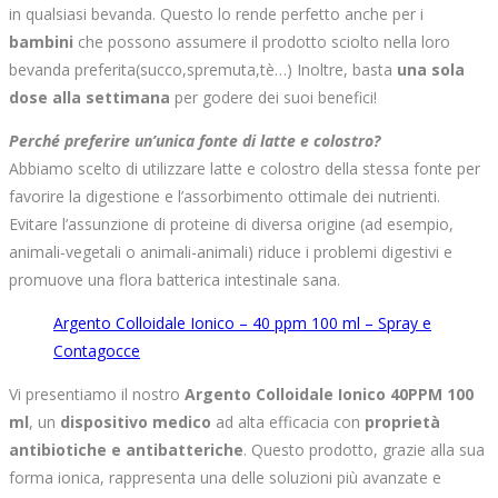
in qualsiasi bevanda. Questo lo rende perfetto anche per i
bambini
che possono assumere il prodotto sciolto nella loro
bevanda preferita(succo,spremuta,tè…) Inoltre, basta
una sola
dose alla settimana
per godere dei suoi benefici!
Perché preferire un’unica fonte di latte e colostro?
Abbiamo scelto di utilizzare latte e colostro della stessa fonte per
favorire la digestione e l’assorbimento ottimale dei nutrienti.
Evitare l’assunzione di proteine di diversa origine (ad esempio,
animali-vegetali o animali-animali) riduce i problemi digestivi e
promuove una flora batterica intestinale sana.
Argento Colloidale Ionico – 40 ppm 100 ml – Spray e
Contagocce
Vi presentiamo il nostro
Argento Colloidale Ionico 40PPM 100
ml
, un
dispositivo medico
ad alta efficacia con
proprietà
antibiotiche e antibatteriche
. Questo prodotto, grazie alla sua
forma ionica, rappresenta una delle soluzioni più avanzate e