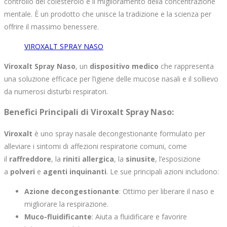
controllo del colesterolo e il miglioramento della concentrazione
mentale. È un prodotto che unisce la tradizione e la scienza per
offrire il massimo benessere.
VIROXALT SPRAY NASO
Viroxalt Spray Naso
, un
dispositivo medico
che rappresenta
una soluzione efficace per l’igiene delle mucose nasali e il sollievo
da numerosi disturbi respiratori.
Benefici Principali di Viroxalt Spray Naso
:
Viroxalt
è uno spray nasale decongestionante formulato per
alleviare i sintomi di affezioni respiratorie comuni, come
il
raffreddore
, la
riniti allergica
, la
sinusite
, l’esposizione
a
polveri
e
agenti inquinanti
. Le sue principali azioni includono:
Azione decongestionante
: Ottimo per liberare il naso e
migliorare la respirazione.
Muco-fluidificante
: Aiuta a fluidificare e favorire