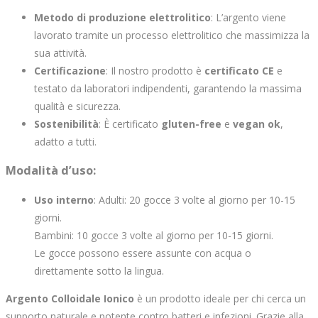
Metodo di produzione elettrolitico
: L’argento viene
lavorato tramite un processo elettrolitico che massimizza la
sua attività.
Certificazione
: Il nostro prodotto è
certificato CE
e
testato da laboratori indipendenti, garantendo la massima
qualità e sicurezza.
Sostenibilità
: È certificato
gluten-free
e
vegan ok
,
adatto a tutti.
Modalità d’uso
:
Uso interno
: Adulti: 20 gocce 3 volte al giorno per 10-15
giorni.
Bambini: 10 gocce 3 volte al giorno per 10-15 giorni.
Le gocce possono essere assunte con acqua o
direttamente sotto la lingua.
Argento Colloidale Ionico
è un prodotto ideale per chi cerca un
supporto naturale e potente contro batteri e infezioni. Grazie alla