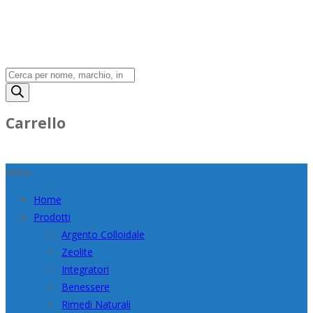
Products
search
Carrello
Menu
Home
Prodotti
Argento Colloidale
Zeolite
Integratori
Benessere
Rimedi Naturali