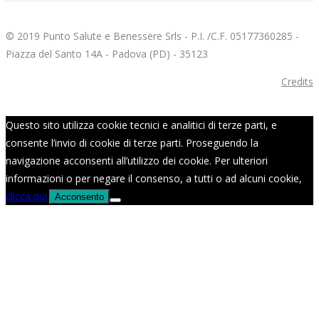
© 2019 Punto Salute e Benessere Srls - P.I. /C.F. 05177360285 -
Piazza del Santo 14A - Padova (PD) - 35123
Credits
Questo sito utilizza cookie tecnici e analitici di terze parti, e
consente l’invio di cookie di terze parti. Proseguendo la
navigazione acconsenti all’utilizzo dei cookie. Per ulteriori
informazioni o per negare il consenso, a tutti o ad alcuni cookie,
clicca qui.
Acconsento