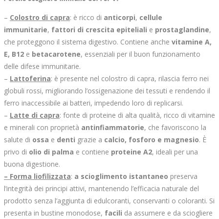
–
Colostro di capra
: è ricco di
anticorpi
,
cellule
immunitarie
,
fattori di crescita epiteliali
e
prostaglandine
,
che proteggono il sistema digestivo. Contiene anche
vitamine A,
E, B12
e
betacarotene
, essenziali per il buon funzionamento
delle difese immunitarie.
–
Lattoferina
: è presente nel colostro di capra, rilascia ferro nei
globuli rossi, migliorando l’ossigenazione dei tessuti e rendendo il
ferro inaccessibile ai batteri, impedendo loro di replicarsi.
–
Latte di capra
: fonte di proteine di alta qualità, ricco di vitamine
e minerali con proprietà
antinfiammatorie
, che favoriscono la
salute di
ossa
e
denti
grazie a
calcio, fosforo e magnesio
. È
privo di
olio di palma
e contiene
proteine A2
, ideali per una
buona digestione.
– Forma liofilizzata
:
a scioglimento istantaneo
preserva
l’integrità dei principi attivi, mantenendo l’efficacia naturale del
prodotto senza l’aggiunta di edulcoranti, conservanti o coloranti. Si
presenta in bustine monodose,
facili
da assumere e da sciogliere