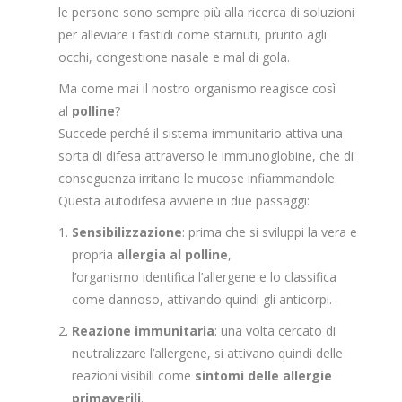
le persone sono sempre più alla ricerca di soluzioni
CHI SIAMO
per alleviare i fastidi come starnuti, prurito agli
BLOG SALUTE
occhi, congestione nasale e mal di gola.
CONTATTI
Ma come mai il nostro organismo reagisce così
al
polline
?
AREA RISERVATA
Succede perché il sistema immunitario attiva una
sorta di difesa attraverso le immunoglobine, che di
conseguenza irritano le mucose infiammandole.
Questa autodifesa avviene in due passaggi:
Sensibilizzazione
: prima che si sviluppi la vera e
propria
allergia al polline
,
l’organismo identifica l’allergene e lo classifica
come dannoso, attivando quindi gli anticorpi.
Reazione immunitaria
: una volta cercato di
neutralizzare l’allergene, si attivano quindi delle
reazioni visibili come
sintomi delle allergie
primaverili
.