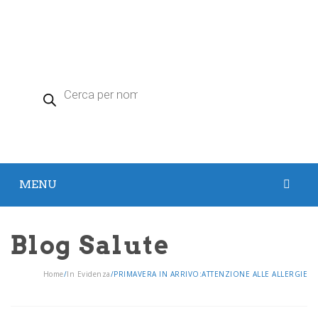
Products
search
MENU
HOME
Blog Salute
PRODOTTI
Home
/
In Evidenza
/
PRIMAVERA IN ARRIVO:ATTENZIONE ALLE ALLERGIE
Argento Colloidale
Zeolite