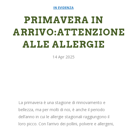
IN EVIDENZA
Integratori
PRIMAVERA IN
Benessere
ARRIVO:ATTENZIONE
Rimedi Naturali
ALLE ALLERGIE
Cosmesi
Bagni derivativi
14
Apr
2025
Dispositivi medici
Alimenti bio
Consulenze
Sport
La primavera è una stagione di rinnovamento e
bellezza, ma per molti di noi, è anche il periodo
Tempo Libero
dell’anno in cui le allergie stagionali raggiungono il
SINTOMI
loro picco. Con l’arrivo dei pollini, polvere e allergeni,