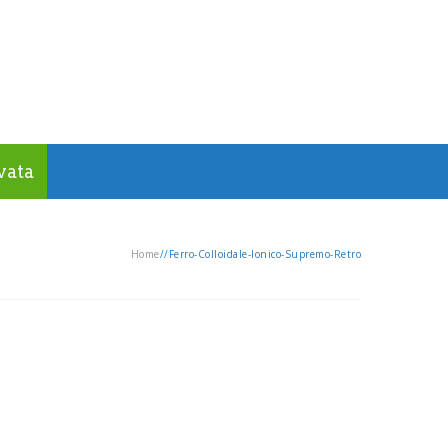
vata
Home
/
/
Ferro-Colloidale-Ionico-Supremo-Retro