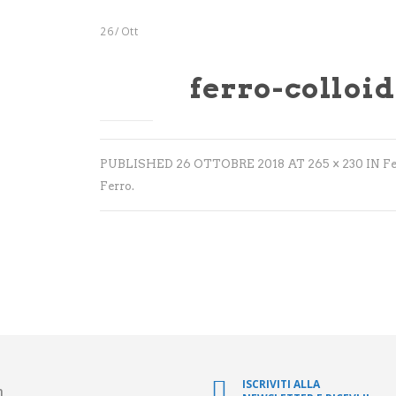
26
/
Ott
ferro-colloi
PUBLISHED
26 OTTOBRE 2018
AT
265 × 230
IN
Fe
Ferro
.
ISCRIVITI ALLA
m