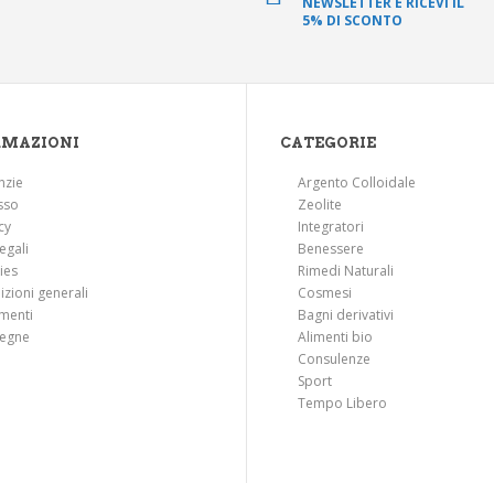
NEWSLETTER E RICEVI IL
5% DI SCONTO
RMAZIONI
CATEGORIE
nzie
Argento Colloidale
sso
Zeolite
cy
Integratori
legali
Benessere
ies
Rimedi Naturali
zioni generali
Cosmesi
menti
Bagni derivativi
egne
Alimenti bio
Consulenze
Sport
Tempo Libero