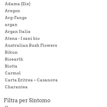
CHI SIAMO
Adama (Eie)
Aregon
BLOG SALUTE
Arg-Fango
CONTATTI
argan
AREA RISERVATA
Argan Italia
Atena - I sani bio
Australian Bush Flowers
Bikun
Bioearth
Biotta
Carmol
Carta Eritrea – Casanova
Charantea
Chicza
Filtra per Sintomo
CiboCrudo