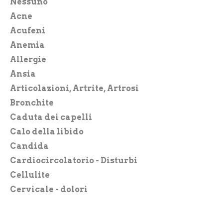
Cryseida
Nessuno
Derbe
Acne
Dr.Hauschka – Wala Italia
Acufeni
Ecomil
Anemia
Edizioni L’Età dell’Acquario
Allergie
EOS
Ansia
Forlive
Articolazioni, Artrite, Artrosi
Hydroton
Bronchite
Il Fior di Loto
Caduta dei capelli
Il Giardino dei Libri
Calo della libido
Isomar
Candida
Jojoba Italia
Cardiocircolatorio - Disturbi
Labor Villa Stoddard
Cellulite
Laboratorio Chimicor
Cervicale - dolori
Long Life
Cicatrizzazione - coadiuvante
M.Oil – Magnetic Oil
Circolazione - problemi