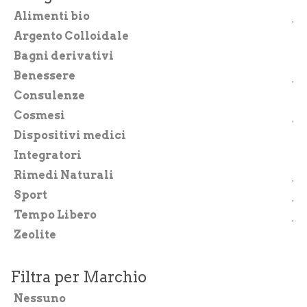
Integratori
Alimenti bio
Argento Colloidale
Benessere
Bagni derivativi
Rimedi Naturali
Benessere
Cosmesi
Consulenze
Cosmesi
Bagni derivativi
Dispositivi medici
Dispositivi medici
Integratori
Rimedi Naturali
Alimenti bio
Sport
Consulenze
Tempo Libero
Sport
Zeolite
Tempo Libero
Filtra per Marchio
SINTOMI
Nessuno