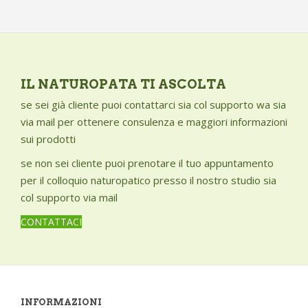
Vegetal Progress
Occhi - problemi
Victor Philippe
Pediculosi
Vital Factor
Pelle secca
Von Der Weid
Polipi e cisti
IL NATUROPATA TI ASCOLTA
Weleda
Pressione alta
se sei già cliente puoi contattarci sia col supporto wa sia
Pressione bassa
via mail per ottenere consulenza e maggiori informazioni
Prostata - problemi
sui prodotti
Pruriti e bruciori vulvari
se non sei cliente puoi prenotare il tuo appuntamento
Prurito
per il colloquio naturopatico presso il nostro studio sia
Psoriasi
col supporto via mail
Punture d'insetto
CONTATTACI
Raffreddore
Ragadi
Reni - disturbi della funzionalità
Risvegli notturni
INFORMAZIONI