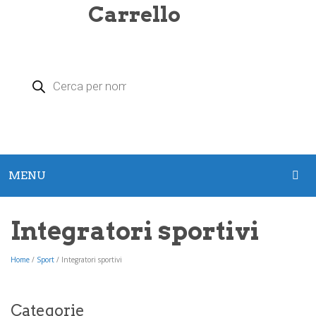
Carrello
Products
search
MENU
HOME
Integratori sportivi
PRODOTTI
Home
/
Sport
/
Integratori sportivi
Argento Colloidale
Zeolite
Categorie