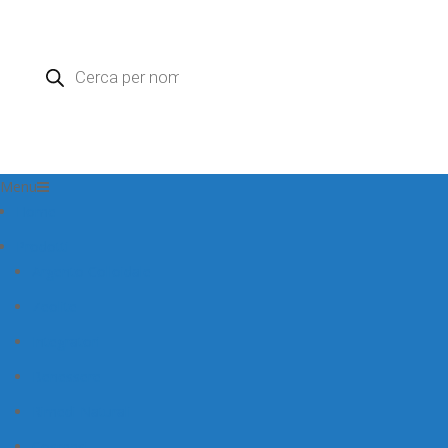
Products
search
Menu
Home
Prodotti
Argento Colloidale
Zeolite
Integratori
Benessere
Rimedi Naturali
Cosmesi