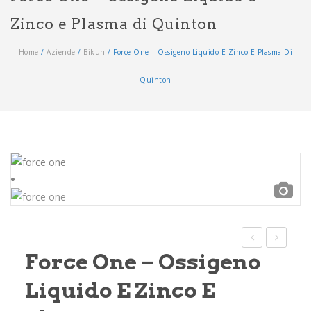
Zinco e Plasma di Quinton
Home
/
Aziende
/
Bikun
/
Force One – Ossigeno Liquido E Zinco E Plasma Di
Quinton
Force One – Ossigeno
–
CUP
CAVIGLIERA
TESTA
Liquido E Zinco E
LENITIVA