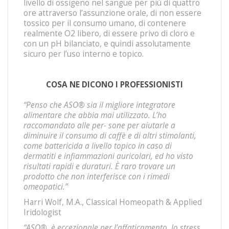
livello di ossigeno nel sangue per più di quattro
ore attraverso l’assunzione orale, di non essere
tossico per il consumo umano, di contenere
realmente O2 libero, di essere privo di cloro e
con un pH bilanciato, e quindi assolutamente
sicuro per l’uso interno e topico.
COSA NE DICONO I PROFESSIONISTI
“Penso che ASO
®
sia il migliore integratore
alimentare che abbia mai utilizzato. L’ho
raccomandato alle per- sone per aiutarle a
diminuire il consumo di caffè e di altri stimolanti,
come battericida a livello topico in caso di
dermatiti e infiammazioni auricolari, ed ho visto
risultati rapidi e duraturi. È raro trovare un
prodotto che non interferisce con i rimedi
omeopatici.”
Harri Wolf, M.A., Classical Homeopath & Applied
Iridologist
“ASO
®
è eccezionale per l’affaticamento, lo stress,