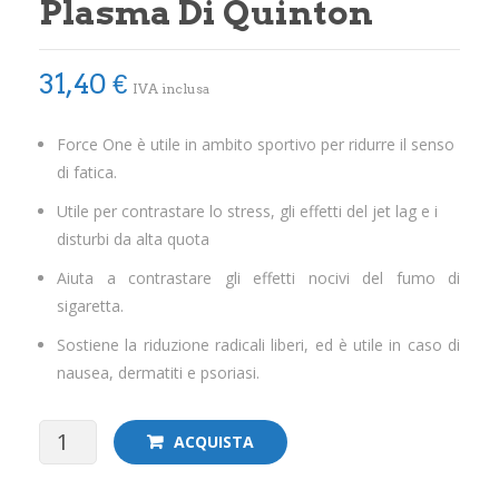
Plasma Di Quinton
RINFRESCAN
31,40
€
IVA inclusa
Force One è utile in ambito sportivo per ridurre il senso
di fatica.
Utile per contrastare lo stress, gli effetti del jet lag e i
disturbi da alta quota
Aiuta a contrastare gli effetti nocivi del fumo di
sigaretta.
Sostiene la riduzione radicali liberi, ed è utile in caso di
nausea, dermatiti e psoriasi.
Force
ACQUISTA
One