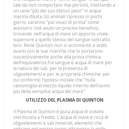
tale da non comportare mai pericoli, iniettando a
un cane “più del suo stesso peso” in acqua
marina diluita. Gli animali ripresisi in pochi
giorni, saranno “più vivaci di prima” come
avessero cioè avuto un preciso beneficio,
trovando nell’acqua di mare un apporto vitale
superiore a quello stesso del sangue sottratto
loro. René Quinton non si accontentò e andò
avanti con le sue ricerche che lo portarono
successivamente anche alla prova chimica
dell’equivalenza fra sangue e acqua di mare per
la natura dei sali, per la presenza di
oligoelementi e per le proprietà chimiche: per
cui confermò l’ipotesi iniziale che “nulla
rassomiglia al mezzo liquido interno dell’uomo
più della semplice acqua del mare”.
UTILIZZO DEL PLASMA DI QUINTON
Il Plasma di Quinton è pura acqua di oceano
sterilizzata a freddo. L’acqua di mare è ricca di
oligoelementi e sali minerali, elementi che
entrano nel nostro corpo attraverso la pelle