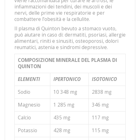
viene raccomandata per curare le artrosi, le
infiammazioni dei tendini, dei muscoli e dei
nervi, delle prime vie respiratorie e per
combattere l’obesità e la cellulite.
Il plasma di Quinton bevuto a stomaco vuoto,
può aiutare in caso di: dermatiti, psoriasi, allergie
alimentari, riniti e sinusiti, osteoporosi, dolori
reumatici, astenia e sindromi depressive.
COMPOSIZIONE MINERALE DEL PLASMA DI
QUINTON
ELEMENTI
IPERTONICO
ISOTONICO
Sodio
10 348 mg
2838 mg
Magnesio
1 285 mg
346 mg
Calcio
435 mg
117 mg
Potassio
428 mg
115 mg