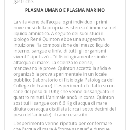
gastriche.
PLASMA UMANO E PLASMA MARINO
La vita viene dall’acqua: ogni individuo i primi
nove mesi della propria esistenza è immerso nel
liquido amniotico. A seguito dei suoi studi il
biologo René Quinton ebbe una suggestiva
intuizione: “la composizione del mezzo liquido
interno, sangue e linfa, di tutti gli organismi
viventi” -ipotizzò – “è fisiologicamente simile
all’acqua di mare”. La scienza lo derise,
mancavano le prove. Quinton accettò la sfida e
organizzò la prova sperimentale in un locale
pubblico (laboratorio di Fisiologia Patologica del
College de France). L’esperimento fu fatto su un
cane del peso di 10Kg che venne dissanguato in
quattro minuti. L’animale andò in coma. Quinton
sostituì il sangue con 6,6 Kg di acqua di mare
diluita con acqua distillata (circa i sette decimi del
peso dell’animale): il cane resuscitò.
L’esperimento venne ripetuto per confermare
che l’acqua di mare è “come sangue” e dunque