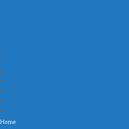
Bagni derivativi
Dispositivi medici
Alimenti bio
Consulenze
Sport
Tempo Libero
Sintomi
Chi siamo
Blog Salute
Contatti
Area Riservata
Home