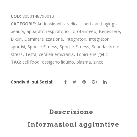
-
COD:
8050148790013
Ossigeno
CATEGORIE:
Antiossidanti - radicali liberi - anti aging -
Liquido
beauty
,
apparato respiratorio - orofaringeo
,
Benessere
,
Bikun
,
Demineralizzazione
,
Integratori
,
Integratori
e
sportivi
,
Sport e Fitness
,
Sport e Fitness
,
Superlavoro e
Zinco
stress
,
Testa, cefalea emicrania
,
Tonici energetici
TAG:
cell food
,
ossigeno liquido
,
plasma
,
zinco
e
Plasma
Condividi sui Social!
di
Quinton
Descrizione
quantità
Informazioni aggiuntive