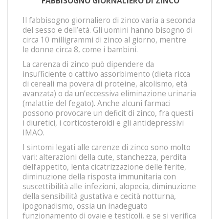
FABBISOGNO GIORNALIERO DI ZINCO
Il fabbisogno giornaliero di zinco varia a seconda
del sesso e dell’età. Gli uomini hanno bisogno di
circa 10 milligrammi di zinco al giorno, mentre
le donne circa 8, come i bambini.
La carenza di zinco può dipendere da
insufficiente o cattivo assorbimento (dieta ricca
di cereali ma povera di proteine, alcolismo, età
avanzata) o da un’eccessiva eliminazione urinaria
(malattie del fegato). Anche alcuni farmaci
possono provocare un deficit di zinco, fra questi
i diuretici, i corticosteroidi e gli antidepressivi
IMAO.
I sintomi legati alle carenze di zinco sono molto
vari: alterazioni della cute, stanchezza, perdita
dell’appetito, lenta cicatrizzazione delle ferite,
diminuzione della risposta immunitaria con
suscettibilità alle infezioni, alopecia, diminuzione
della sensibilità gustativa e cecità notturna,
ipogonadismo, ossia un inadeguato
funzionamento di ovaie e testicoli, e se si verifica