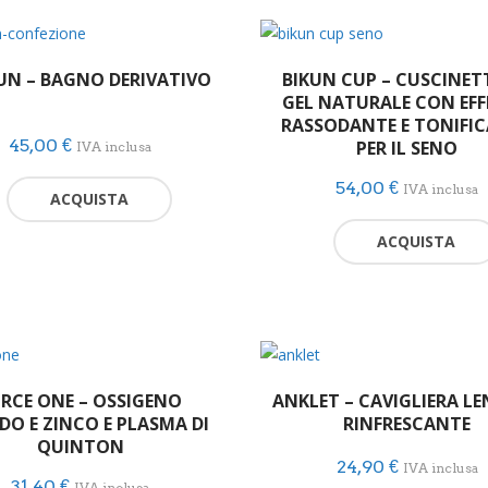
KUN – BAGNO DERIVATIVO
BIKUN CUP – CUSCINET
GEL NATURALE CON EF
RASSODANTE E TONIFI
45,00
€
PER IL SENO
IVA inclusa
54,00
€
IVA inclusa
ACQUISTA
ACQUISTA
RCE ONE – OSSIGENO
ANKLET – CAVIGLIERA LE
DO E ZINCO E PLASMA DI
RINFRESCANTE
QUINTON
24,90
€
IVA inclusa
31,40
€
IVA inclusa