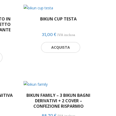
base
al
TO IN
BIKUN CUP TESTA
più
FETTO
CANTE
recente
31,00
€
IVA inclusa
ACQUISTA
NITIVA
BIKUN FAMILY – 3 BIKUN BAGNI
DERIVATIVI + 2 COVER –
CONFEZIONE RISPARMIO
88,70
€
IVA inclusa