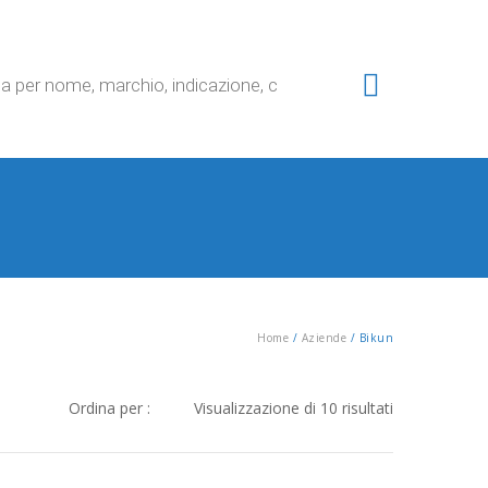
Home
/
Aziende
/
Bikun
Ordina
Ordina per :
Visualizzazione di 10 risultati
in