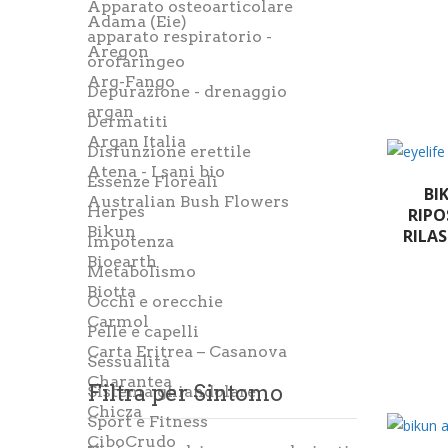
Apparato osteoarticolare
Adama (Eie)
apparato respiratorio -
Aregon
orofaringeo
Arg-Fango
Depurazione - drenaggio
argan
Dermatiti
Argan Italia
Disfunzione erettile
Atena - I sani bio
Essenze Floreali
BI
Australian Bush Flowers
Herpes
RIPO
Bikun
RILAS
Impotenza
Bioearth
Metabolismo
Biotta
Occhi e orecchie
Carmol
Pelle e capelli
Carta Eritrea – Casanova
Sessualità
Charantea
Filtra per Sintomo
Sistema ghiandolare
Chicza
Sport e Fitness
CiboCrudo