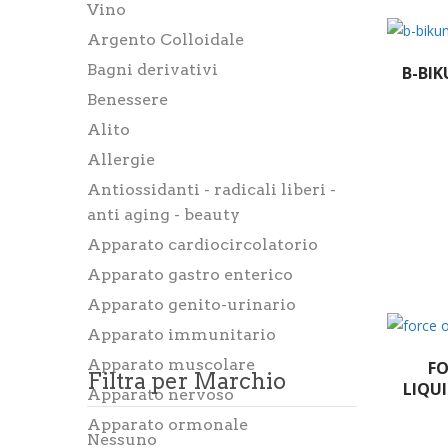
Vino
Argento Colloidale
Bagni derivativi
B-BI
Benessere
Alito
Allergie
Antiossidanti - radicali liberi -
anti aging - beauty
Apparato cardiocircolatorio
Apparato gastro enterico
Apparato genito-urinario
Apparato immunitario
Apparato muscolare
FO
Filtra per Marchio
LIQUI
Apparato nervoso
Apparato ormonale
Nessuno