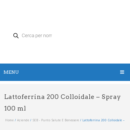
Products
search
MENU
HOME
Lattoferrina 200 Colloidale – Spray
PRODOTTI
100 ml
Argento Colloidale
Home
/
Aziende
/
SEB - Punto Salute E Benessere
/
Lattoferrina 200 Colloidale –
Zeolite