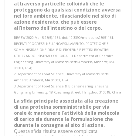
attraverso particelle colloidali che le
proteggono da qualsiasi condizione avversa
nel loro ambiente, rilasciandole nel sito di
azione desiderato, che può essere
all’interno dell’intestino o del corpo.
REVIEW 2020 Mar 5;25(5):1161. doi: 10.3390/molecules25051161.
RECENTI PROGRESSI NELL’INCAPSULAMENTO, PROTEZIONE E
SOMMINISTRAZIONE ORALE DI PROTEINE E PEPTIDI BIOATTIVI
UTILIZZANDO I SISTEMI COLLOIDALI 1 Department of Chemical
Engineering, University of Massachusetts Amherst, Amherst, MA
01003, USA;
2 Department of Food Science, University of Massachusetts
Amherst, Amherst, MA 01003, USA
3 Department of Food Science & Bioengineering, Zhejiang
Gongshang University, 18 Xuezheng Street, Hangzhou 310018, China
La sfida principale associata alla creazione
di una proteina somministrabile per via
orale è: mantenere l’attività della molecola
di carico sia durante la formulazione che
durante la consegna al sito di azione.
Questa sfida risulta essere complicata