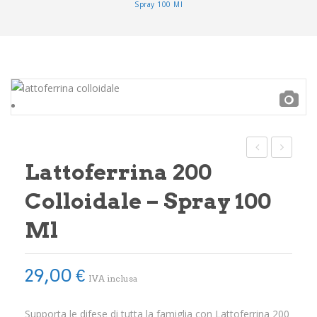
Spray 100 Ml
Integratori
Benessere
Rimedi Naturali
Cosmesi
Bagni derivativi
Dispositivi medici
Lattoferrina 200
BIKUN
COLLOID
Alimenti bio
–
–
Colloidale – Spray 100
BAGNO
SPRAY
Consulenze
Ml
DERIVATIVO
100
Sport
ML
Tempo Libero
29,00
€
IVA inclusa
SINTOMI
Supporta le difese di tutta la famiglia con Lattoferrina 200