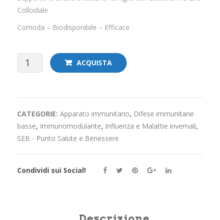
CHI SIAMO
Colloidale
BLOG SALUTE
Comoda – Biodisponibile – Efficace
CONTATTI
AREA RISERVATA
Lattoferrina
ACQUISTA
200
Colloidale
CATEGORIE:
Apparato immunitario
,
Difese immunitarie
-
basse
,
Immunomodulante
,
Influenza e Malattie invernali
,
Spray
SEB - Punto Salute e Benessere
100
Condividi sui Social!
ml
quantità
Descrizione