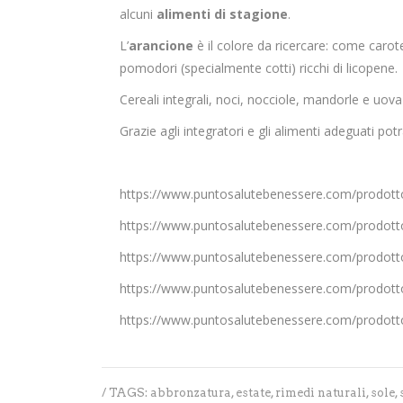
alcuni
alimenti di stagione
.
L’
arancione
è il colore da ricercare: come carot
pomodori (specialmente cotti) ricchi di licopene.
Cereali integrali, noci, nocciole, mandorle e uo
Grazie agli integratori e gli alimenti adeguati potr
https://www.puntosalutebenessere.com/prodotto
https://www.puntosalutebenessere.com/prodotto
https://www.puntosalutebenessere.com/prodotto
https://www.puntosalutebenessere.com/prodotto
https://www.puntosalutebenessere.com/prodotto/
/ TAGS:
abbronzatura
,
estate
,
rimedi naturali
,
sole
,