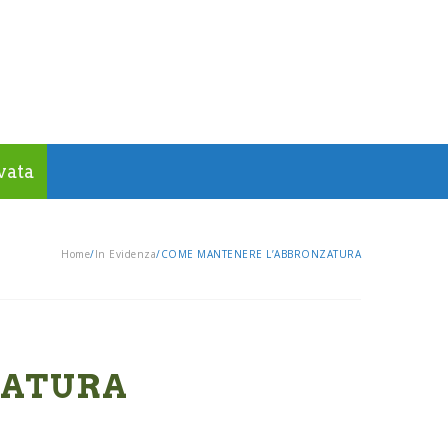
vata
Home
/
In Evidenza
/
COME MANTENERE L’ABBRONZATURA
ZATURA