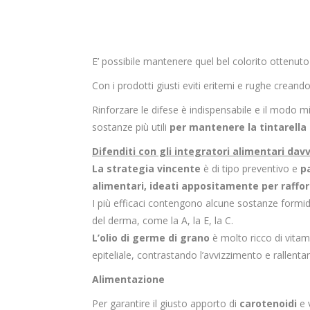
E’ possibile mantenere quel bel colorito ottenuto
Con i prodotti giusti eviti eritemi e rughe crean
Rinforzare le difese è indispensabile e il modo mi
sostanze più utili
per mantenere la tintarella
Difenditi con gli integratori alimentari davv
La strategia vincente
è di tipo preventivo e
p
alimentari, ideati appositamente per raffor
I più efficaci contengono alcune sostanze formid
del derma, come la A, la E, la C.
L’olio di germe di grano
è molto ricco di vitami
epiteliale, contrastando l’avvizzimento e rallent
Alimentazione
Per garantire il giusto apporto di
carotenoidi
e v