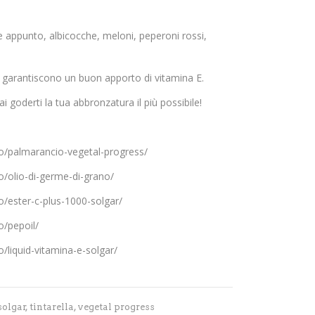
e appunto, albicocche, meloni, peperoni rossi,
va garantiscono un buon apporto di vitamina E.
ai goderti la tua abbronzatura il più possibile!
/palmarancio-vegetal-progress/
/olio-di-germe-di-grano/
/ester-c-plus-1000-solgar/
/pepoil/
liquid-vitamina-e-solgar/
solgar
,
tintarella
,
vegetal progress