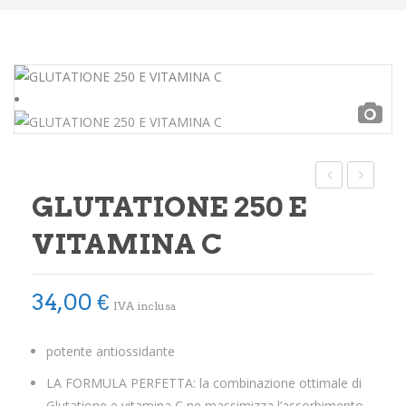
Integratori
Benessere
Rimedi Naturali
Cosmesi
Bagni derivativi
GLUTATIONE 250 E
Dispositivi medici
CAJAPO
E
COENZI
Alimenti bio
VITAMINA C
Q10
Consulenze
EXTRA
34,00
€
REDOX
Sport
IVA inclusa
Tempo Libero
potente antiossidante
SINTOMI
LA FORMULA PERFETTA: la combinazione ottimale di
Glutatione e vitamina C ne massimizza l’assorbimento.