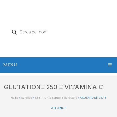
Products
search
MENU
HOME
GLUTATIONE 250 E VITAMINA C
PRODOTTI
Home
/
Aziende
/
SEB - Punto Salute E Benessere
/
GLUTATIONE 250 E
Argento Colloidale
VITAMINA C
Zeolite