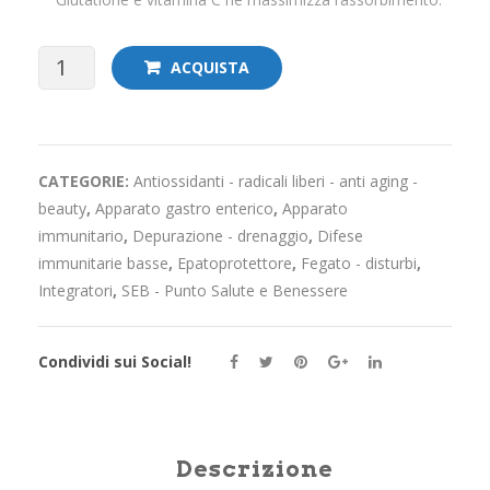
CHI SIAMO
BLOG SALUTE
GLUTATIONE
ACQUISTA
CONTATTI
250
AREA RISERVATA
E
CATEGORIE:
Antiossidanti - radicali liberi - anti aging -
VITAMINA
beauty
,
Apparato gastro enterico
,
Apparato
C
immunitario
,
Depurazione - drenaggio
,
Difese
immunitarie basse
,
Epatoprotettore
,
Fegato - disturbi
,
quantità
Integratori
,
SEB - Punto Salute e Benessere
Condividi sui Social!
Descrizione