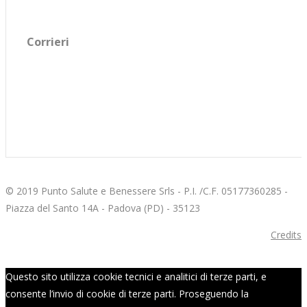
Corrieri
© 2019 Punto Salute e Benessere Srls - P.I. /C.F. 05177360285 -
Piazza del Santo 14A - Padova (PD) - 35123
Credits
Questo sito utilizza cookie tecnici e analitici di terze parti, e
consente l’invio di cookie di terze parti. Proseguendo la