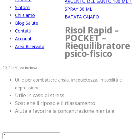
ARGENTO DEL SANTO 100 ML +
Sintomi
SPRAY 30 ML
Chi siamo
BATATA CAJAPO
Blog Salute
Risol Rapid –
Contatti
POCKET –
Account
Riequilibratore
Area Riservata
psico-fisico
13,15
€
IVA inclusa
Utile per combattere ansia, irrequietezza, irritabilità e
depressione
Utile in caso di stress
Sostiene il riposo e il rilassamento
Aiuta a favorire la concentrazione mentale
Risol