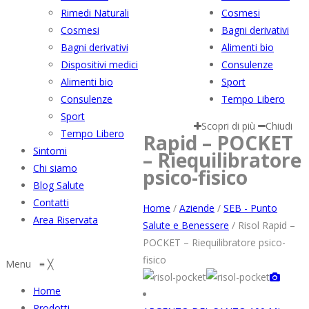
Rimedi Naturali
Cosmesi
Cosmesi
Bagni derivativi
Bagni derivativi
Alimenti bio
Dispositivi medici
Consulenze
Alimenti bio
Sport
Consulenze
Tempo Libero
Sport
Scopri di più
Chiudi
Tempo Libero
Rapid – POCKET
Sintomi
– Riequilibratore
Chi siamo
psico-fisico
Blog Salute
Contatti
Home
/
Aziende
/
SEB - Punto
Area Riservata
Salute e Benessere
/
Risol Rapid –
POCKET – Riequilibratore psico-
fisico
Menu
≡
╳
Home
Prodotti