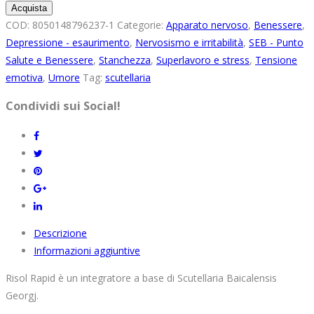
Rapid
Acquista
-
COD:
8050148796237-1
Categorie:
Apparato nervoso
,
Benessere
,
POCKET
Depressione - esaurimento
,
Nervosismo e irritabilità
,
SEB - Punto
-
Salute e Benessere
,
Stanchezza
,
Superlavoro e stress
,
Tensione
Riequilibratore
emotiva
,
Umore
Tag:
scutellaria
psico-
Condividi sui Social!
fisico
quantità
Descrizione
Informazioni aggiuntive
Risol Rapid è un integratore a base di Scutellaria Baicalensis
Georgj.